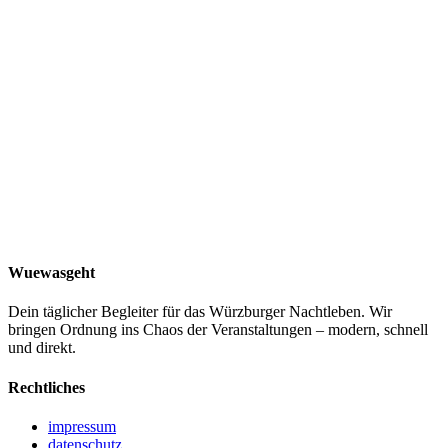
Alter
18+ Jahre
Tickets & Preise
Eintritt
0
€
Wuewasgeht
Dein täglicher Begleiter für das Würzburger Nachtleben. Wir
bringen Ordnung ins Chaos der Veranstaltungen – modern, schnell
und direkt.
Rechtliches
impressum
datenschutz