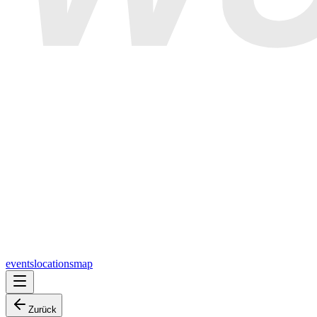
events
locations
map
Zurück