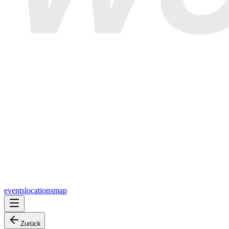
events
locations
map
Zurück