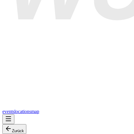
events
locations
map
Zurück