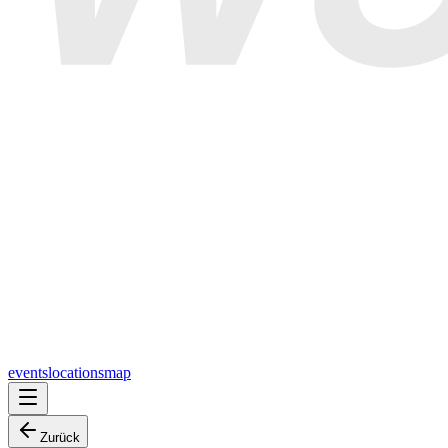
events
locations
map
Zurück