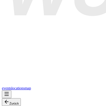
events
locations
map
Zurück