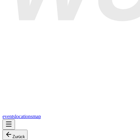
events
locations
map
Zurück