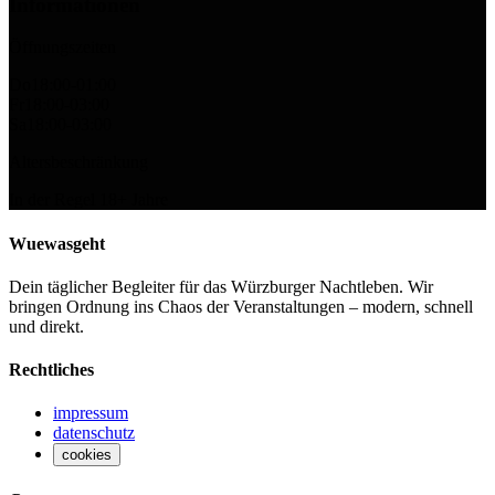
Informationen
Öffnungszeiten
Do
18:00-01:00
Fr
18:00-03:00
Sa
18:00-03:00
Altersbeschränkung
In der Regel
18
+ Jahre
Wuewasgeht
Dein täglicher Begleiter für das Würzburger Nachtleben. Wir
bringen Ordnung ins Chaos der Veranstaltungen – modern, schnell
und direkt.
Rechtliches
impressum
datenschutz
cookies