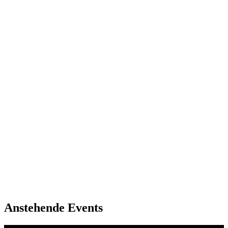
Adresse
Sanderstraße 18
97070
Würzburg
Anstehende Events