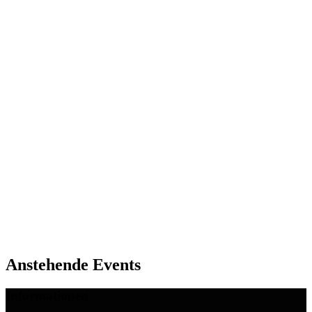
Adresse
Sanderstraße 7
97070
Würzburg
Anstehende Events
Informationen