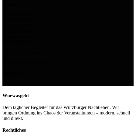
Öffnungszeiten
Mo
20:00-05:00
Di
20:00-05:00
Mi
20:00-05:00
Do
20:00-05:00
Fr
20:00-05:00
Sa
20:00-05:00
Altersbeschränkung
In der Regel
18
+ Jahre
Preisklasse
€€
Wuewasgeht
Dein täglicher Begleiter für das Würzburger Nachtleben. Wir
bringen Ordnung ins Chaos der Veranstaltungen – modern, schnell
und direkt.
Rechtliches