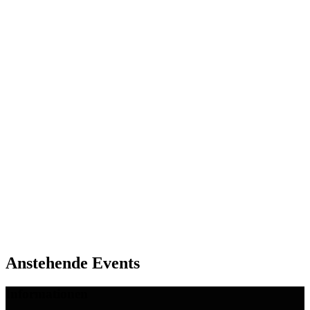
Adresse
Domstraße 13
97070
Würzburg
Anstehende Events
Informationen