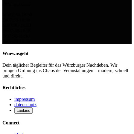
Öffnungszeiten
Mo
07:30-18:30
Di
07:30-18:30
Mi
07:30-18:30
Do
07:30-18:30
Fr
07:30-18:30
Sa
07:30-18:30
Wuewasgeht
Dein täglicher Begleiter für das Würzburger Nachtleben. Wir
bringen Ordnung ins Chaos der Veranstaltungen – modern, schnell
und direkt.
Rechtliches
impressum
datenschutz
cookies
Connect