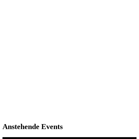
Adresse
Reußenweg 2
97080
Würzburg
Anstehende Events