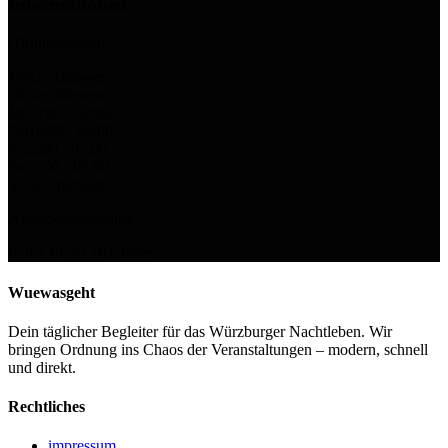
Informationen
Öffnungszeiten
Mo
Geschlossen
Di
Geschlossen
Mi
18:00 - 02:00
Do
18:00 - 02:00
Fr
22:00 - 05:00
Sa
22:00 - 05:00
So
Geschlossen
Altersbeschränkung
In der Regel
18
+ Jahre
Wuewasgeht
Dein täglicher Begleiter für das Würzburger Nachtleben. Wir
bringen Ordnung ins Chaos der Veranstaltungen – modern, schnell
und direkt.
Rechtliches
impressum