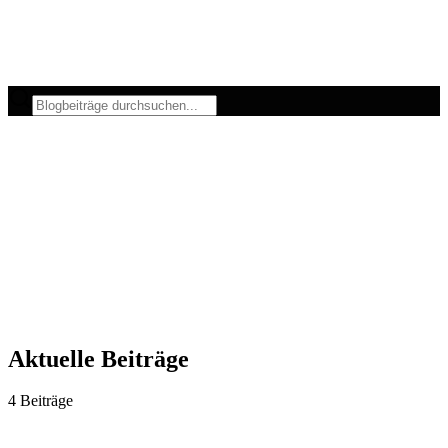
Brückenfest
Volksfest
Live-Musik
Brückenfest Würzburg 2026 – Volksfest-
Feeling direkt an der Alten Mainbrücke
Drei Tage Live-Musik, Bier und Sommerstimmung am schönsten
Ort der Stadt – das Brückenfest ist zurück. Alles, was du über das
47. Brückenfest am Vierröhrenbrunnen wissen musst.
Beitrag lesen
Aktuelle Beiträge
4
Beiträge
Weinfest
Frankenwein
Sommer