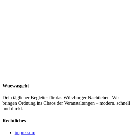
Beitrag lesen
Sommer
Stadtstrand
Main
16. Mai 2026
WueWasGeht
Stadtstrand Würzburg – Karibik-Feeling am Main
Sand zwischen den Zehen, eiskalter Cocktail in der Hand, Blick auf
die Festung – der Stadtstrand ist zurück. Alles, was du über
Würzburgs beliebteste Sommer-Location wissen musst.
Beitrag lesen
Wuewasgeht
Dein täglicher Begleiter für das Würzburger Nachtleben. Wir
bringen Ordnung ins Chaos der Veranstaltungen – modern, schnell
und direkt.
Rechtliches
impressum